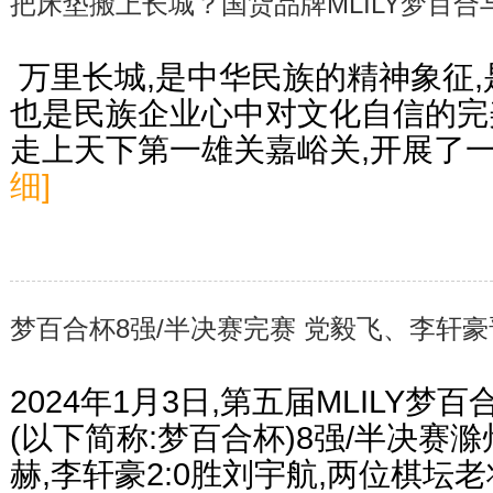
把床垫搬上长城？国货品牌MLILY梦百
​ 万里长城,是中华民族的精神象征
也是民族企业心中对文化自信的完美
走上天下第一雄关嘉峪关,开展了
细]
梦百合杯8强/半决赛完赛 党毅飞、李轩
2024年1月3日,第五届MLILY
(以下简称:梦百合杯)8强/半决赛滁
赫,李轩豪2:0胜刘宇航,两位棋坛