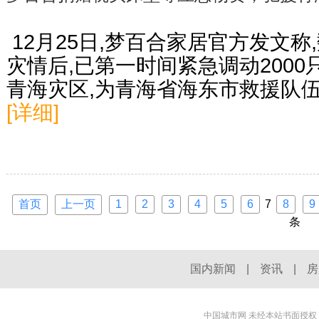
​ 12月25日,梦百合家居官方发文
灾情后,已第一时间紧急调动2000
青海灾区,为青海省海东市救援队
[详细]
首页
上一页
1
2
3
4
5
6
7
8
9
条
国内新闻
|
资讯
|
房
中国城市网 未经本站书面授权，不得建